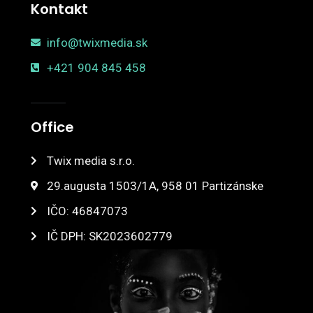
Kontakt
info@twixmedia.sk
+421 904 845 458
Office
Twix media s.r.o.
29.augusta 1503/1A, 958 01 Partizánske
IČO: 46847073
IČ DPH: SK2023602779