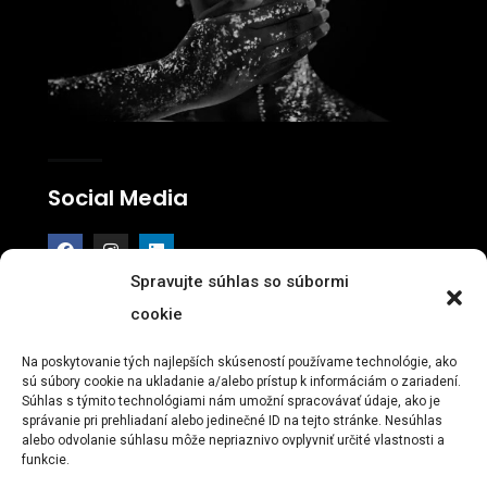
Social Media
Spravujte súhlas so súbormi
cookie
Kancelária
Na poskytovanie tých najlepších skúseností používame technológie, ako
sú súbory cookie na ukladanie a/alebo prístup k informáciám o zariadení.
Dlhodobo všetci pracujeme v Home Office
Súhlas s týmito technológiami nám umožní spracovávať údaje, ako je
správanie pri prehliadaní alebo jedinečné ID na tejto stránke. Nesúhlas
alebo odvolanie súhlasu môže nepriaznivo ovplyvniť určité vlastnosti a
funkcie.
Obchodné podmienky
Ochrana osobných údajov